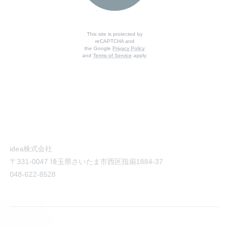
This site is protected by
reCAPTCHA and
the Google
Privacy Policy
and
Terms of Service
apply.
idea株式会社
〒331-0047
埼玉県さいたま市西区指扇1884-37
048-622-8528